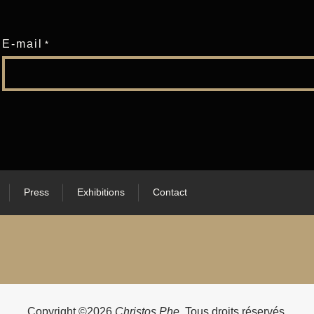
E-mail
*
E
Press
Exhibitions
Contact
Copyright ©2026
Christos Phe
. Tous droits réservés.