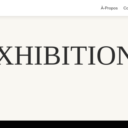
À-Propos
Co
XHIBITIO