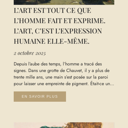
L’ART EST TOUT CE QUE
L’HOMME FAIT ET EXPRIME.
L’ART, C’EST L’EXPRESSION
HUMAINE ELLE-MÊME.
2 octobre 2025
Depuis l’aube des temps, l’homme a tracé des
signes. Dans une grotte de Chauvet, il y a plus de
trente mille ans, une main s’est posée sur la paroi
pour laisser une empreinte de pigment. Était-ce un
geste rituel, un signe de possession, une tentative
de représenter le monde animal qui l’entourait ?
EN SAVOIR PLUS
Nous ne le saurons jamais, mais quelque chose de
certain demeure : déjà, il y avait là le désir
d’exprimer. Ce premier geste, frêle et monumental à
la fois, nous dit que l’art commence là où l’humain