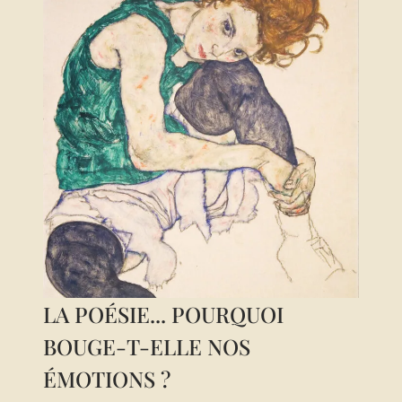
cherche à rendre visible ce qu’il ressent.
Longtemps, l’art fut considéré comme une imitation
du réel. Représenter un dieu grec dans le marbre,
peindre la lumière d’un paysage toscan, c’était
copier le monde pour en saisir l’essence. Mais la
modernité a montré que l’art n’était pas seulement
dans l’image fidèle : Kandinsky peignait des toiles
abstraites pour donner forme à la musique qu’il
entendait, Pollock jetait la couleur sur la
LA POÉSIE... POURQUOI
BOUGE-T-ELLE NOS
ÉMOTIONS ?