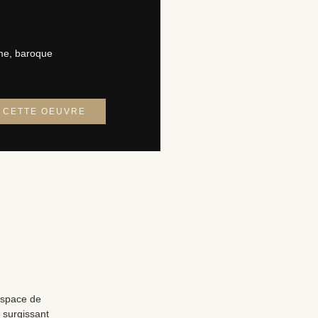
me, baroque
R CETTE OEUVRE
espace de
, surgissant