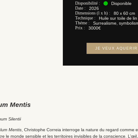
Disponibilité :
Disponible
Date :
2026
Dimensions (l x h) :
80 x 60 cm
Technique :
Huile sur toile de lin
Théme :
Surrealisme, symbolis
Prix :
3000€
JE VEUX AQUERI
um Mentis
um Silentii
lum Mentis
, Christophe Correia interroge la nature du regard comme 
e le monde sensible et les territoires invisibles de la conscience. L’œil