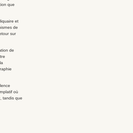
tion que
liquaire et
anismes de
etour sur
ation de
tre
la
raphie
ilence
mplatif où
t, tandis que