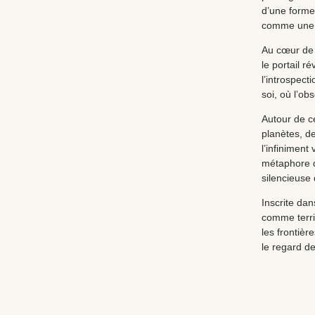
d’une forme
comme une 
Au cœur de l
le portail 
l’introspect
soi, où l’o
Autour de ce
planètes, d
l’infiniment
métaphore d
silencieuse
Inscrite dan
comme terri
les frontièr
le regard de