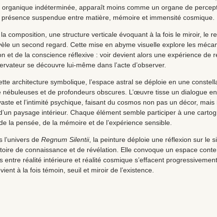
 organique indéterminée, apparaît moins comme un organe de percep
présence suspendue entre matière, mémoire et immensité cosmique.
a composition, une structure verticale évoquant à la fois le miroir, le re
révèle un second regard. Cette mise en abyme visuelle explore les méc
ion et de la conscience réflexive : voir devient alors une expérience de r
bservateur se découvre lui-même dans l’acte d’observer.
tte architecture symbolique, l’espace astral se déploie en une constell
e nébuleuses et de profondeurs obscures. L’œuvre tisse un dialogue en
 vaste et l’intimité psychique, faisant du cosmos non pas un décor, mais 
’un paysage intérieur. Chaque élément semble participer à une cartog
 de la pensée, de la mémoire et de l’expérience sensible.
s l’univers de
Regnum Silentii
, la peinture déploie une réflexion sur le s
toire de connaissance et de révélation. Elle convoque un espace conte
es entre réalité intérieure et réalité cosmique s’effacent progressivemen
vient à la fois témoin, seuil et miroir de l’existence.