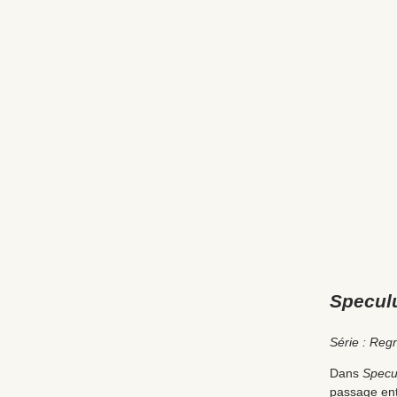
Specul
Série : Regn
Dans
Specu
passage entr