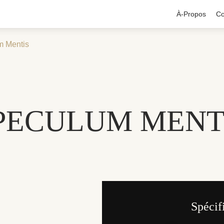
À-Propos
Co
m Mentis
PECULUM MENT
Spécif