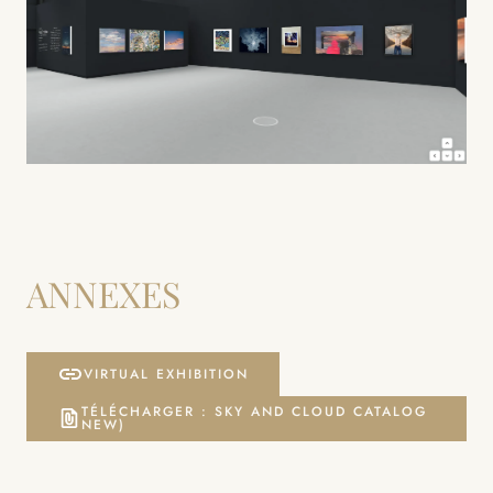
ANNEXES
VIRTUAL EXHIBITION
TÉLÉCHARGER : SKY AND CLOUD CATALOG
NEW)