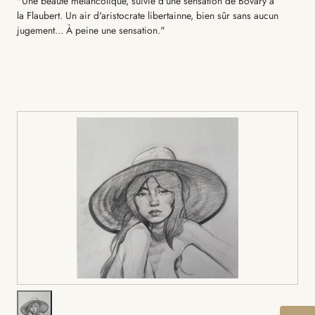
"Une beauté mélancolique, suivie d'une sensation de Bovary à
la Flaubert. Un air d'aristocrate libertainne, bien sûr sans aucun
jugement... À peine une sensation."